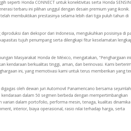
canggih seperti Honda CONNECT untuk konektivitas serta Honda SENSI
rasi terbaru ini pilihan unggul dengan desain premium yang ikonik.
telah membuktikan prestasinya selama lebih dari tiga puluh tahun di
diproduksi dan diekspor dari Indonesia, mengukuhkan posisinya di p
pasitas tujuh penumpang serta dilengkapi fitur keselamatan lengka
ungan Masyarakat Honda de México, mengatakan, “Penghargaan in
 kendaraan berkualitas tinggi, aman, dan berinovasi. Kami berteri
hargaan ini, yang memotivasi kami untuk terus memberikan yang te
 digagas oleh dewan juri Automovil Panamericano bersama sejumla
ilai kendaraan dalam 50 segmen berbeda dengan mempertimbangkan
h varian dalam portofolio, performa mesin, tenaga, kualitas dinamika
nment, interior, biaya operasional, rasio nilai terhadap harga, serta