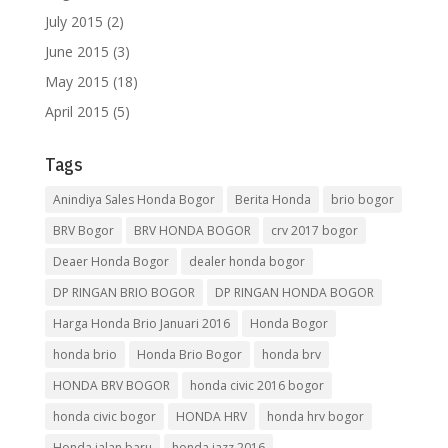
July 2015
(2)
June 2015
(3)
May 2015
(18)
April 2015
(5)
Tags
Anindiya Sales Honda Bogor
Berita Honda
brio bogor
BRV Bogor
BRV HONDA BOGOR
crv 2017 bogor
Deaer Honda Bogor
dealer honda bogor
DP RINGAN BRIO BOGOR
DP RINGAN HONDA BOGOR
Harga Honda Brio Januari 2016
Honda Bogor
honda brio
Honda Brio Bogor
honda brv
HONDA BRV BOGOR
honda civic 2016 bogor
honda civic bogor
HONDA HRV
honda hrv bogor
Honda jalan baru
honda jazz 2016