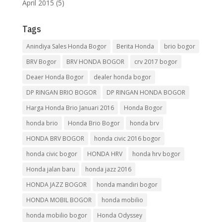
April 2015
(5)
Tags
Anindiya Sales Honda Bogor
Berita Honda
brio bogor
BRV Bogor
BRV HONDA BOGOR
crv 2017 bogor
Deaer Honda Bogor
dealer honda bogor
DP RINGAN BRIO BOGOR
DP RINGAN HONDA BOGOR
Harga Honda Brio Januari 2016
Honda Bogor
honda brio
Honda Brio Bogor
honda brv
HONDA BRV BOGOR
honda civic 2016 bogor
honda civic bogor
HONDA HRV
honda hrv bogor
Honda jalan baru
honda jazz 2016
HONDA JAZZ BOGOR
honda mandiri bogor
HONDA MOBIL BOGOR
honda mobilio
honda mobilio bogor
Honda Odyssey