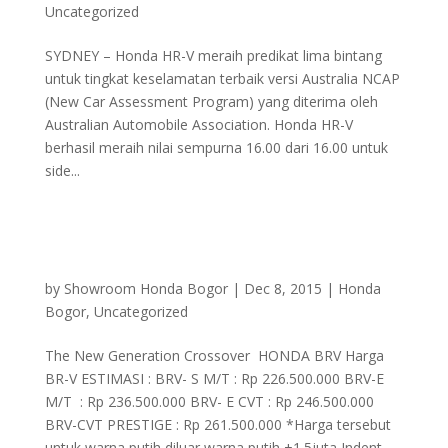
Uncategorized
SYDNEY – Honda HR-V meraih predikat lima bintang
untuk tingkat keselamatan terbaik versi Australia NCAP
(New Car Assessment Program) yang diterima oleh
Australian Automobile Association. Honda HR-V
berhasil meraih nilai sempurna 16.00 dari 16.00 untuk
side...
by
Showroom Honda Bogor
|
Dec 8, 2015
|
Honda
Bogor
,
Uncategorized
The New Generation Crossover HONDA BRV Harga
BR-V ESTIMASI : BRV- S M/T : Rp 226.500.000 BRV-E
M/T : Rp 236.500.000 BRV- E CVT : Rp 246.500.000
BRV-CVT PRESTIGE : Rp 261.500.000 *Harga tersebut
untuk warna putih diluar warna putih +1.5juta Indent