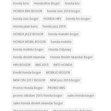
honda brio
Honda Brio Bogor
honda brv
HONDA BRV BOGOR
honda civic 2016 bogor
honda civic bogor
HONDA HRV
honda hrv bogor
Honda jalan baru
honda jazz 2016
HONDA JAZZ BOGOR
honda mandiri bogor
HONDA MOBIL BOGOR
honda mobilio
honda mobilio bogor
Honda Odyssey
honda sholeh Iskandar
Honda Sholeh Iskandar Bogor
HRV BOGOR
IIMS 2015
INFO HONDA
Kredit honda bogor
MOBILIO BOGOR
NEW CRV 2017 BOGOR
NEW Jazz 2016 bogor
Promo Honda Bogor
PROMO IIMS
promo oktober 2015 honda bogor
sales honda bogor
sales honda sholeh iskandar bogor
showroom honda bogor
showroom honda di bogor