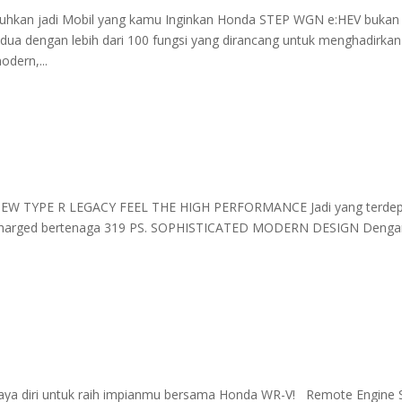
kan jadi Mobil yang kamu Inginkan Honda STEP WGN e:HEV bukan
kedua dengan lebih dari 100 fungsi yang dirancang untuk menghadirkan
dern,...
EW TYPE R LEGACY FEEL THE HIGH PERFORMANCE Jadi yang terde
rbocharged bertenaga 319 PS. SOPHISTICATED MODERN DESIGN Deng
ya diri untuk raih impianmu bersama Honda WR-V! Remote Engine S