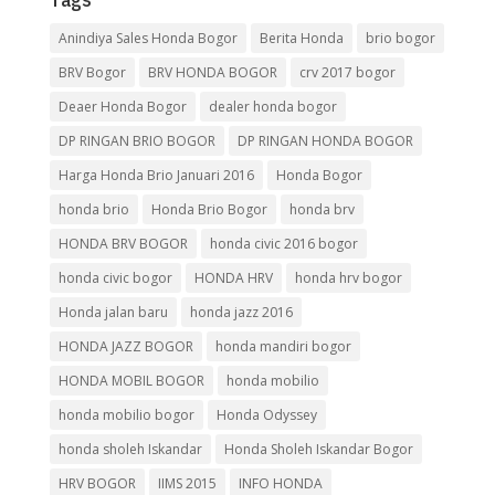
Anindiya Sales Honda Bogor
Berita Honda
brio bogor
BRV Bogor
BRV HONDA BOGOR
crv 2017 bogor
Deaer Honda Bogor
dealer honda bogor
DP RINGAN BRIO BOGOR
DP RINGAN HONDA BOGOR
Harga Honda Brio Januari 2016
Honda Bogor
honda brio
Honda Brio Bogor
honda brv
HONDA BRV BOGOR
honda civic 2016 bogor
honda civic bogor
HONDA HRV
honda hrv bogor
Honda jalan baru
honda jazz 2016
HONDA JAZZ BOGOR
honda mandiri bogor
HONDA MOBIL BOGOR
honda mobilio
honda mobilio bogor
Honda Odyssey
honda sholeh Iskandar
Honda Sholeh Iskandar Bogor
HRV BOGOR
IIMS 2015
INFO HONDA