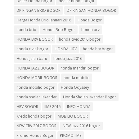
Deaer Honda Bogor
dealer honda bogor
DP RINGAN BRIO BOGOR
DP RINGAN HONDA BOGOR
Harga Honda Brio Januari 2016
Honda Bogor
honda brio
Honda Brio Bogor
honda brv
HONDA BRV BOGOR
honda civic 2016 bogor
honda civic bogor
HONDA HRV
honda hrv bogor
Honda jalan baru
honda jazz 2016
HONDA JAZZ BOGOR
honda mandiri bogor
HONDA MOBIL BOGOR
honda mobilio
honda mobilio bogor
Honda Odyssey
honda sholeh Iskandar
Honda Sholeh Iskandar Bogor
HRV BOGOR
IIMS 2015
INFO HONDA
Kredit honda bogor
MOBILIO BOGOR
NEW CRV 2017 BOGOR
NEW Jazz 2016 bogor
Promo Honda Bogor
PROMO IIMS