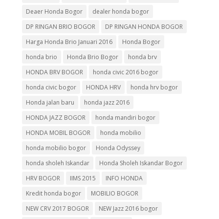
Deaer Honda Bogor
dealer honda bogor
DP RINGAN BRIO BOGOR
DP RINGAN HONDA BOGOR
Harga Honda Brio Januari 2016
Honda Bogor
honda brio
Honda Brio Bogor
honda brv
HONDA BRV BOGOR
honda civic 2016 bogor
honda civic bogor
HONDA HRV
honda hrv bogor
Honda jalan baru
honda jazz 2016
HONDA JAZZ BOGOR
honda mandiri bogor
HONDA MOBIL BOGOR
honda mobilio
honda mobilio bogor
Honda Odyssey
honda sholeh Iskandar
Honda Sholeh Iskandar Bogor
HRV BOGOR
IIMS 2015
INFO HONDA
Kredit honda bogor
MOBILIO BOGOR
NEW CRV 2017 BOGOR
NEW Jazz 2016 bogor