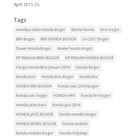
April 2015
(5)
Tags
Anindiya Sales Honda Bogor
Berita Honda
brio bogor
BRV Bogor
BRV HONDA BOGOR
crv 2017 bogor
Deaer Honda Bogor
dealer honda bogor
DP RINGAN BRIO BOGOR
DP RINGAN HONDA BOGOR
Harga Honda Brio Januari 2016
Honda Bogor
honda brio
Honda Brio Bogor
honda brv
HONDA BRV BOGOR
honda civic 2016 bogor
honda civic bogor
HONDA HRV
honda hrv bogor
Honda jalan baru
honda jazz 2016
HONDA JAZZ BOGOR
honda mandiri bogor
HONDA MOBIL BOGOR
honda mobilio
honda mobilio bogor
Honda Odyssey