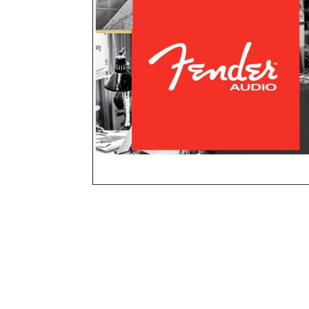
Solopos.com, JAKARTA
–
PT Honda Pr
dari mobil Honda New CR-V. Penyegaran
Tidak semua tipe mobil Honda New 
hanya diberikan pada tipe 2.4L Presti
andalan mereka itu kini lebih memanja
Seperti dilansir laman Kantor Berita An