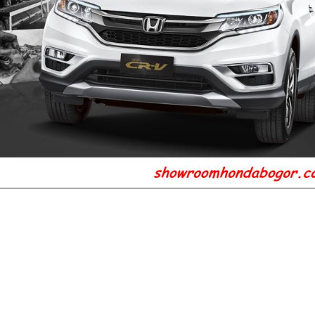
ospect Motor (HPM) telah meluncurkan edisi penyeg
 itu berupa hadirnya sistem audio baru besutan Fender
CR-V mendapat sistem audio baru. Penyegaran ters
ge A/T. Pabrikan asal Jepang itu mengklaim, audio pada
kan telinga.
tara, Selasa (19/1/2016), sistem audio baru itu terdiri 