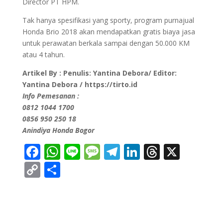
Director PT HPM.
Tak hanya spesifikasi yang sporty, program purnajual
Honda Brio 2018 akan mendapatkan gratis biaya jasa
untuk perawatan berkala sampai dengan 50.000 KM
atau 4 tahun.
Artikel By : Penulis: Yantina Debora/ Editor:
Yantina Debora / https://tirto.id
Info Pemesanan :
0812 1044 1700
0856 950 250 18
Anindiya Honda Bogor
F
W
Li
M
Te
Li
T
X
a
h
n
es
le
n
hr
C
S
ce
at
e
sa
gr
ke
e
o
h
b
sA
g
a
dI
a
p
ar
o
p
e
m
n
ds
y
e