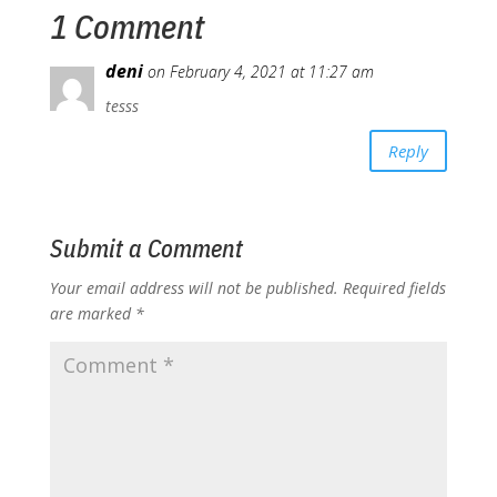
o
p
Li
1 Comment
k
n
deni
on February 4, 2021 at 11:27 am
k
tesss
Reply
Submit a Comment
Your email address will not be published.
Required fields
are marked
*