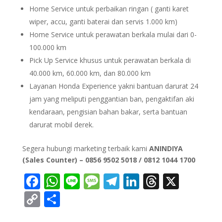
Home Service untuk perbaikan ringan ( ganti karet
wiper, accu, ganti baterai dan servis 1.000 km)
Home Service untuk perawatan berkala mulai dari 0-
100.000 km
Pick Up Service khusus untuk perawatan berkala di
40.000 km, 60.000 km, dan 80.000 km
Layanan Honda Experience yakni bantuan darurat 24
jam yang meliputi penggantian ban, pengaktifan aki
kendaraan, pengisian bahan bakar, serta bantuan
darurat mobil derek.
Segera hubungi marketing terbaik kami
ANINDIYA
(Sales Counter) – 0856 9502 5018 / 0812 1044 1700
F
W
Li
M
T
Li
T
X
ac
h
n
e
el
n
h
C
S
e
at
e
ss
e
k
re
o
h