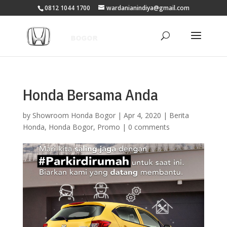
0812 1044 1700
wardanianindiya@gmail.com
Honda Bersama Anda
by
Showroom Honda Bogor
|
Apr 4, 2020
|
Berita
Honda
,
Honda Bogor
,
Promo
|
0 comments