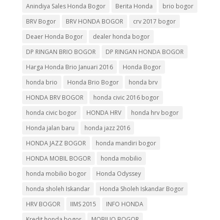
Anindiya Sales Honda Bogor
Berita Honda
brio bogor
BRV Bogor
BRV HONDA BOGOR
crv 2017 bogor
Deaer Honda Bogor
dealer honda bogor
DP RINGAN BRIO BOGOR
DP RINGAN HONDA BOGOR
Harga Honda Brio Januari 2016
Honda Bogor
honda brio
Honda Brio Bogor
honda brv
HONDA BRV BOGOR
honda civic 2016 bogor
honda civic bogor
HONDA HRV
honda hrv bogor
Honda jalan baru
honda jazz 2016
HONDA JAZZ BOGOR
honda mandiri bogor
HONDA MOBIL BOGOR
honda mobilio
honda mobilio bogor
Honda Odyssey
honda sholeh Iskandar
Honda Sholeh Iskandar Bogor
HRV BOGOR
IIMS 2015
INFO HONDA
Kredit honda bogor
MOBILIO BOGOR