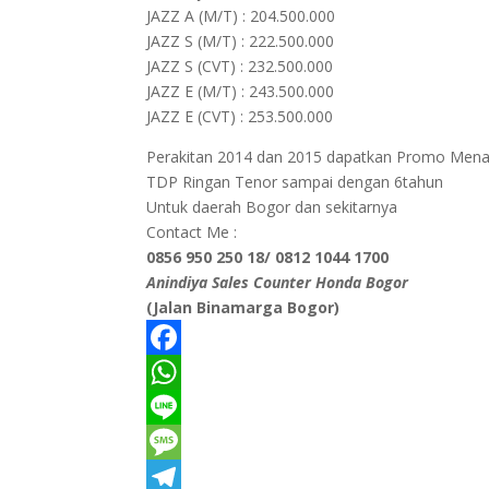
JAZZ A (M/T) : 204.500.000
JAZZ S (M/T) : 222.500.000
JAZZ S (CVT) : 232.500.000
JAZZ E (M/T) : 243.500.000
JAZZ E (CVT) : 253.500.000
Perakitan 2014 dan 2015 dapatkan Promo Menar
TDP Ringan Tenor sampai dengan 6tahun
Untuk daerah Bogor dan sekitarnya
Contact Me :
0856 950 250 18/ 0812 1044 1700
Anindiya Sales Counter Honda Bogor
(Jalan Binamarga Bogor)
F
a
W
c
h
L
e
a
i
M