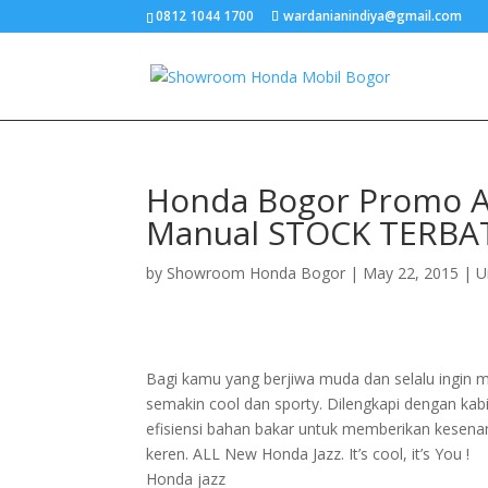
0812 1044 1700
wardanianindiya@gmail.com
Honda Bogor Promo Al
Manual STOCK TERBATA
by
Showroom Honda Bogor
|
May 22, 2015
|
U
Bagi kamu yang berjiwa muda dan selalu ingin me
semakin cool dan sporty. Dilengkapi dengan kabin
efisiensi bahan bakar untuk memberikan kesen
keren. ALL New Honda Jazz. It’s cool, it’s You !
Honda jazz