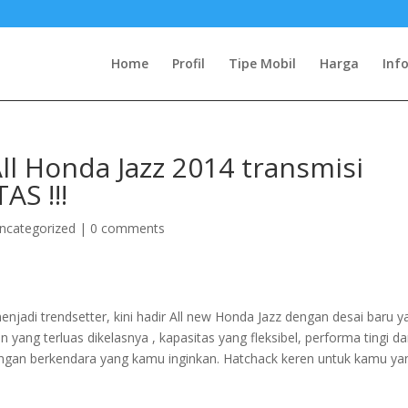
Home
Profil
Tipe Mobil
Harga
Inf
l Honda Jazz 2014 transmisi
S !!!
ncategorized
|
0 comments
njadi trendsetter, kini hadir All new Honda Jazz dengan desai baru y
 yang terluas dikelasnya , kapasitas yang fleksibel, performa tingi d
angan berkendara yang kamu inginkan. Hatchack keren untuk kamu ya