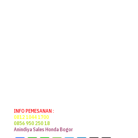
membuka jendela secukupnya.
Strategi tersebut rupanya berhasil. Saat
berada di Kilometer 35 Jalan Tol Jagorawi
menuju Jalan Tol Bogor, multi-information
display (MID) menunjukkan konsumsi bahan
bakar mencapai 22,7 km/L. Namun, angka
tersebut berubah menjadi 19,5 km/L saat
kemacetan menghadang.
Tetapi melalui konsumsi bahan bakar
tersebut, Honda Mobilio hanya membutuhkan
maksimum bahan bakar 3 liter untuk
menempuh jarak 57 km.
(ton)
Artikel by okezone.com jurnalis by Mufrod/
Sabtu, 30 Mei 2015 – 16:38 wib
INFO PEMESANAN :
0812 1044 1700
0856 950 250 18
Anindiya Sales Honda Bogor