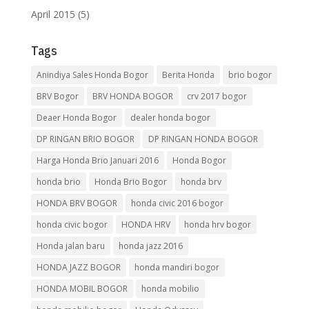
April 2015
(5)
Tags
Anindiya Sales Honda Bogor
Berita Honda
brio bogor
BRV Bogor
BRV HONDA BOGOR
crv 2017 bogor
Deaer Honda Bogor
dealer honda bogor
DP RINGAN BRIO BOGOR
DP RINGAN HONDA BOGOR
Harga Honda Brio Januari 2016
Honda Bogor
honda brio
Honda Brio Bogor
honda brv
HONDA BRV BOGOR
honda civic 2016 bogor
honda civic bogor
HONDA HRV
honda hrv bogor
Honda jalan baru
honda jazz 2016
HONDA JAZZ BOGOR
honda mandiri bogor
HONDA MOBIL BOGOR
honda mobilio